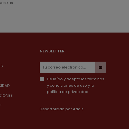
uestras
NEWSLETTER
OS
He leído y acepto los
términos
y condiciones de uso
y la
CIDAD
política de privacidad
CIONES
?
Desarrollado por
Addis