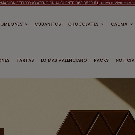
RMACIÓN /
TELÉFONO ATENCIÓN AL CLIENTE: 963 85 10 11 ( Lunes a Viernes de 9
BOMBONES
CUBANITOS
CHOCOLATES
CAŪMA
ONES
TARTAS
LO MÁS VALENCIANO
PACKS
NOTICIA