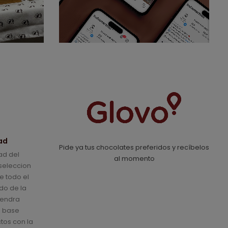
ad
Pide ya tus chocolates preferidos y recíbelos
ad del
al momento
seleccion
e todo el
do de la
mendra
a base
tos con la