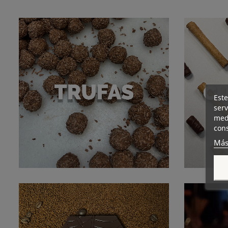
Este
serv
medi
cons
Más