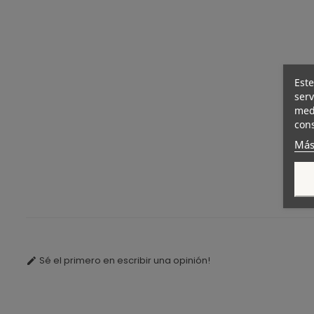
Este
serv
medi
cons
Más
Sé el primero en escribir una opinión!
