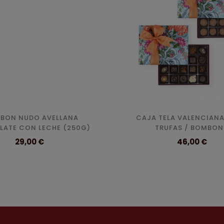
BON NUDO AVELLANA
CAJA TELA VALENCIAN
ATE CON LECHE (250G)
TRUFAS / BOMBON
Precio
Precio
29,00 €
46,00 €