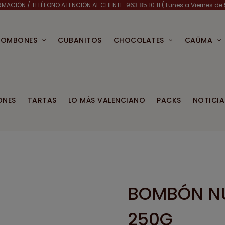
RMACIÓN /
TELÉFONO ATENCIÓN AL CLIENTE: 963 85 10 11 ( Lunes a Viernes de 9
BOMBONES
CUBANITOS
CHOCOLATES
CAŪMA
ONES
TARTAS
LO MÁS VALENCIANO
PACKS
NOTICIA
BOMBÓN NU
250G