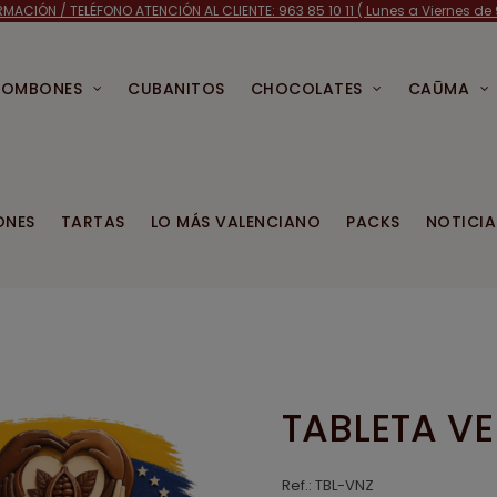
RMACIÓN /
TELÉFONO ATENCIÓN AL CLIENTE: 963 85 10 11 ( Lunes a Viernes de 9
BOMBONES
CUBANITOS
CHOCOLATES
CAŪMA
ONES
TARTAS
LO MÁS VALENCIANO
PACKS
NOTICIA
TABLETA V
Ref.:
TBL-VNZ